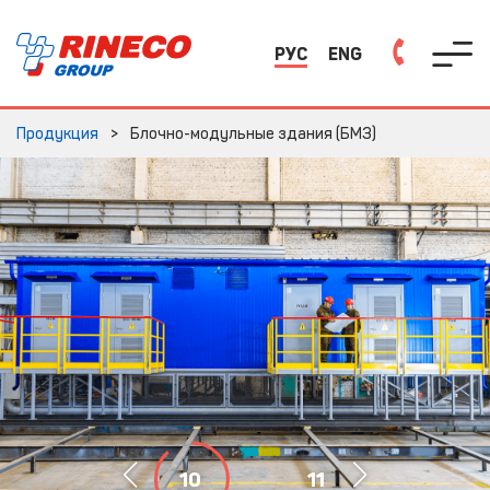
РУС
ENG
Продукция
Блочно-модульные здания (БМЗ)
10
11