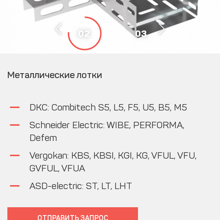
02
03
Металлические лотки
DKC: Combitech S5, L5, F5, U5, B5, M5
Schneider Electric: WIBE, PERFORMA,
Defem
Vergokan: KBS, KBSI, KGI, KG, VFUL, VFU,
GVFUL, VFUA
ASD-electric: ST, LT, LHT
ОТПРАВИТЬ ЗАПРОC